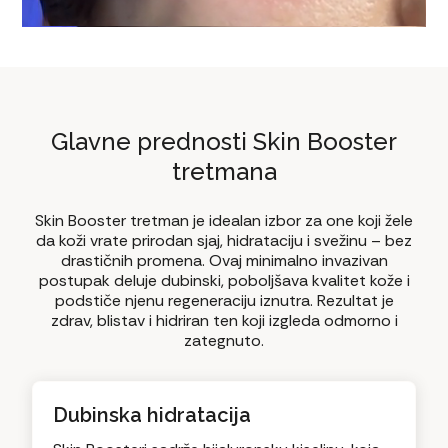
Glavne prednosti Skin Booster
tretmana
Skin Booster tretman je idealan izbor za one koji žele
da koži vrate prirodan sjaj, hidrataciju i svežinu – bez
drastičnih promena. Ovaj minimalno invazivan
postupak deluje dubinski, poboljšava kvalitet kože i
podstiče njenu regeneraciju iznutra. Rezultat je
zdrav, blistav i hidriran ten koji izgleda odmorno i
zategnuto.
Dubinska hidratacija