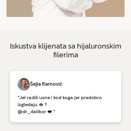
Iskustva klijenata sa hijaluronskim
filerima
Šejla Ramović
"Jel radiš usne i kod koga jer predobro
izgledaju 👄 ?
@dr_dalibor ❤️ "