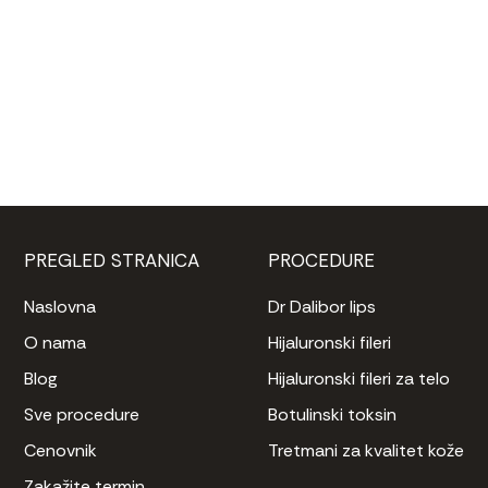
Koliko Skin Booster tretmana je potrebno?
Može li se Skin Booster kombinovati sa drugim 
estetskim tretmanima?
PREGLED STRANICA
PROCEDURE
Naslovna
Dr Dalibor lips
O nama
Hijaluronski fileri
Blog
Hijaluronski fileri za telo
Sve procedure
Botulinski toksin
Cenovnik
Tretmani za kvalitet kože
Zakažite termin