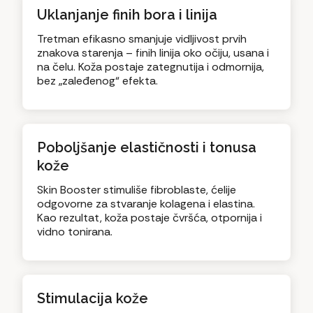
Uklanjanje finih bora i linija
Tretman efikasno smanjuje vidljivost prvih
znakova starenja – finih linija oko očiju, usana i
na čelu. Koža postaje zategnutija i odmornija,
bez „zaleđenog“ efekta.
Poboljšanje elastičnosti i tonusa
kože
Skin Booster stimuliše fibroblaste, ćelije
odgovorne za stvaranje kolagena i elastina.
Kao rezultat, koža postaje čvršća, otpornija i
vidno tonirana.
Stimulacija kože