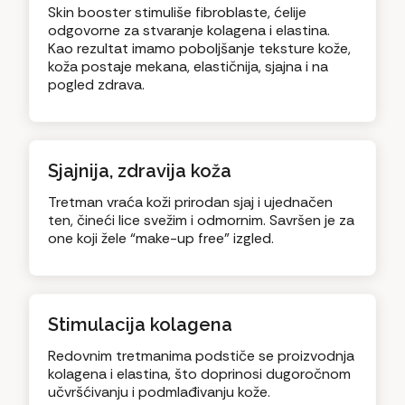
Skin booster stimuliše fibroblaste, ćelije
odgovorne za stvaranje kolagena i elastina.
Kao rezultat imamo poboljšanje teksture kože,
koža postaje mekana, elastičnija, sjajna i na
pogled zdrava.
Sjajnija, zdravija koža
Tretman vraća koži prirodan sjaj i ujednačen
ten, čineći lice svežim i odmornim. Savršen je za
one koji žele “make-up free” izgled.
Stimulacija kolagena
Redovnim tretmanima podstiče se proizvodnja
kolagena i elastina, što doprinosi dugoročnom
učvršćivanju i podmlađivanju kože.