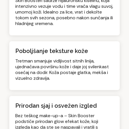
Skin Boosteri sadrže hijaluronsku kiselinu, koja
intenzivno vezuje vodu i time vraća vlagu suvoj,
umornoj koži. Idealno za lice, vrat i dekolte
tokom svih sezona, posebno nakon sunčanja ili
hladnijeg vremena.
Poboljšanje teksture kože
Tretman smanjuje vidljivost sitnih linija,
ujednačava površinu kože i daje joj svilenkast
osećaj na dodir. Koža postaje glatka, mekša i
vizuelno zdravija.
Prirodan sjaj i osvežen izgled
Bez teškog make-up-a – Skin Booster
podstiče prirodan glow efekat kože, koji
izgleda kao da ste se naspavali i vratili s