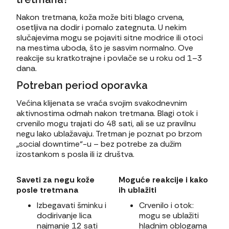
Nakon tretmana, koža može biti blago crvena,
osetljiva na dodir i pomalo zategnuta. U nekim
slučajevima mogu se pojaviti sitne modrice ili otoci
na mestima uboda, što je sasvim normalno. Ove
reakcije su kratkotrajne i povlače se u roku od 1–3
dana.
Potreban period oporavka
Većina klijenata se vraća svojim svakodnevnim
aktivnostima odmah nakon tretmana. Blagi otok i
crvenilo mogu trajati do 48 sati, ali se uz pravilnu
negu lako ublažavaju. Tretman je poznat po brzom
„social downtime“-u – bez potrebe za dužim
izostankom s posla ili iz društva.
Saveti za negu kože
Moguće reakcije i kako
posle tretmana
ih ublažiti
Izbegavati šminku i
Crvenilo i otok:
dodirivanje lica
mogu se ublažiti
najmanje 12 sati
hladnim oblogama