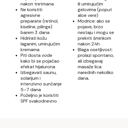
nakon tretmana
ili umirujućim
Ne koristiti
gelovima (poput
agresivne
aloe vere)
preparate (retinol,
Modrice: ako se
kiseline, pilinge)
pojave, brzo
barem 3 dana
nestaju i mogu se
Hidrirati kožu
prekriti šminkom
laganim, umirujućim
nakon 24h
kremama
Blaga osetljivost:
Piti dosta vode
prolazi spontano,
kako bi se pojačao
ali izbegavaj
efekat hijalurona
masaže lica
Izbegavati saunu,
narednih nekoliko
solarijum i
dana.
intenzivno sunčanje
5–7 dana
Poželjno je koristiti
SPF svakodnevno