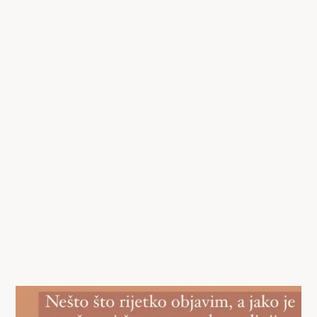
zavisnosti od:
Tipa i gustine preparata kojise koristi
Individualnog metabolizma i načina života
Oblasti tretmana (vilica vs. brada)