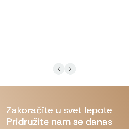
21.638 views
Konturisanje vilice
Zakoračite u svet lepote
Pridružite nam se danas