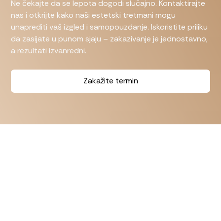
Ne čekajte da se lepota dogodi slučajno. Kontaktirajte
nas i otkrijte kako naši estetski tretmani mogu
unaprediti vaš izgled i samopouzdanje. Iskoristite priliku
da zasijate u punom sjaju – zakazivanje je jednostavno,
a rezultati izvanredni.
Zakažite termin