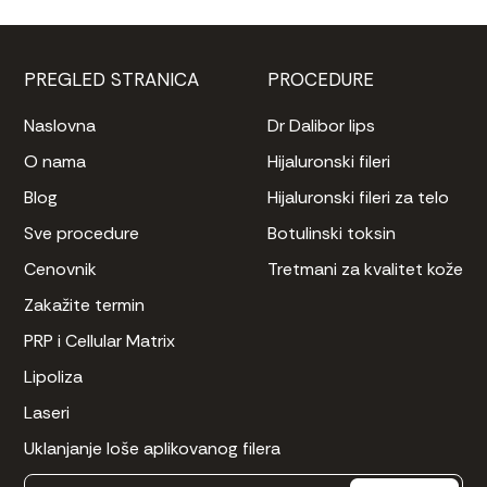
PREGLED STRANICA
PROCEDURE
Naslovna
Dr Dalibor lips
O nama
Hijaluronski fileri
Blog
Hijaluronski fileri za telo
Sve procedure
Botulinski toksin
Cenovnik
Tretmani za kvalitet kože
Zakažite termin
PRP i Cellular Matrix
Lipoliza
Laseri
Uklanjanje loše aplikovanog filera