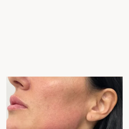
uvek prioritet.
Klijenti dolaze iz Novog Sada, Beograda, Bosne i
Hercegovine i Crne Gore — preporuke su naš najveći
izvor novih pacijenata.