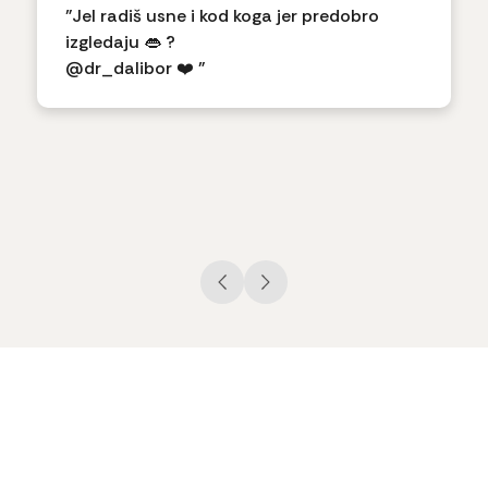
"Jel radiš usne i kod koga jer predobro
izgledaju 👄 ?
@dr_dalibor ❤️ "