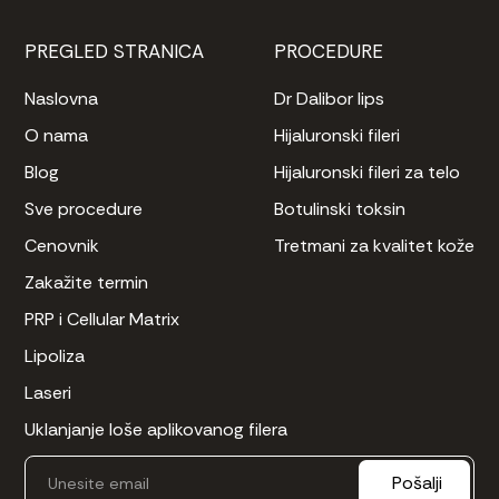
PREGLED STRANICA
PROCEDURE
Naslovna
Dr Dalibor lips
O nama
Hijaluronski fileri
Blog
Hijaluronski fileri za telo
Sve procedure
Botulinski toksin
Cenovnik
Tretmani za kvalitet kože
Zakažite termin
PRP i Cellular Matrix
Lipoliza
Laseri
Uklanjanje loše aplikovanog filera