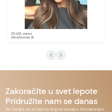
20.451 views
Ultraformer III
Zakoračite u svet lepote
Pridružite nam se danas
Ne čekajte da se lepota dogodi slučajno. Kontaktirajte