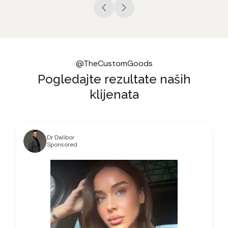
@TheCustomGoods
Pogledajte rezultate naših
klijenata
Dr Dalibor
Sponsored