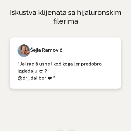
Iskustva klijenata sa hijaluronskim
filerima
Šejla Ramović
"Jel radiš usne i kod koga jer predobro
izgledaju 👄 ?
@dr_dalibor ❤️ "